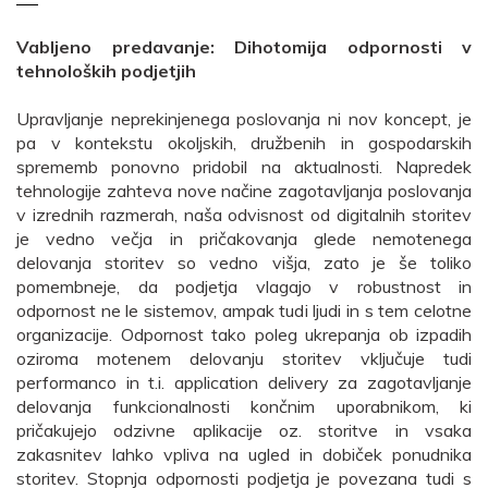
Vabljeno predavanje: Dihotomija odpornosti v
tehnoloških podjetjih
Upravljanje neprekinjenega poslovanja ni nov koncept, je
pa v kontekstu okoljskih, družbenih in gospodarskih
sprememb ponovno pridobil na aktualnosti. Napredek
tehnologije zahteva nove načine zagotavljanja poslovanja
v izrednih razmerah, naša odvisnost od digitalnih storitev
je vedno večja in pričakovanja glede nemotenega
delovanja storitev so vedno višja, zato je še toliko
pomembneje, da podjetja vlagajo v robustnost in
odpornost ne le sistemov, ampak tudi ljudi in s tem celotne
organizacije. Odpornost tako poleg ukrepanja ob izpadih
oziroma motenem delovanju storitev vključuje tudi
performanco in t.i. application delivery za zagotavljanje
delovanja funkcionalnosti končnim uporabnikom, ki
pričakujejo odzivne aplikacije oz. storitve in vsaka
zakasnitev lahko vpliva na ugled in dobiček ponudnika
storitev. Stopnja odpornosti podjetja je povezana tudi s