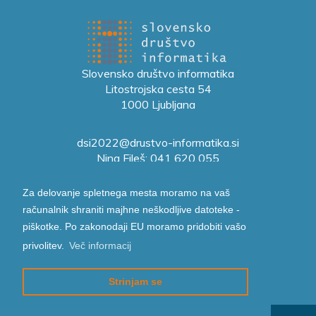
Slovensko društvo informatika
Litostrojska cesta 54
1000 Ljubljana
dsi2022@drustvo-informatika.si
Nina Fileš: 041 620 055
Za delovanje spletnega mesta moramo na vaš
TRR: SI56 0208 3001 3014 662
računalnik shraniti majhne neškodljive datoteke -
DDV: SI71832912
piškotke. Po zakonodaji EU moramo pridobiti vašo
privolitev.
Več informacij
Strinjam se